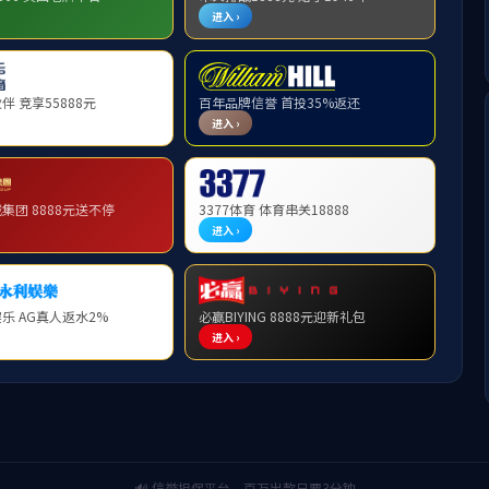
193永利(集团)有限公司-官方
统发生错误
抱歉
可能是由下列问题导致的：
错误， 请联系管理员（错误标识码：X1VHT），或稍后重试
览 或
览 或