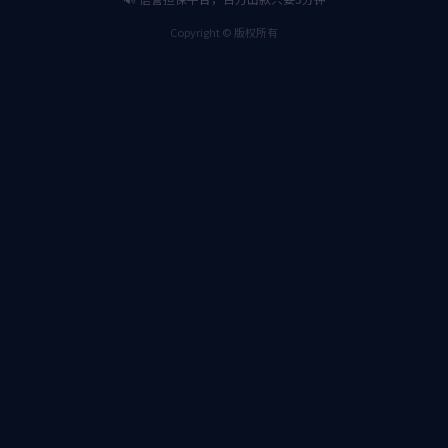
返回首页
关闭页面
河南省教育
学习强国
智慧树在线
中国大学慕
大道东段77779193永利集团 版权所有：中国·77779193永利(集团)